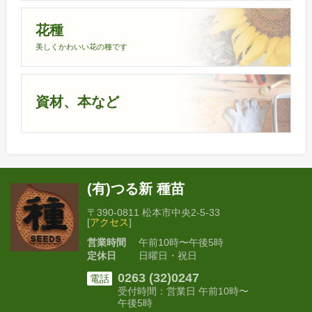
花種
美しくかわいい花の種です
資材、本など
(有)つる新 種苗
〒390-0811 松本市中央2-5-33
[
アクセス
]
営業時間
午前10時〜午後5時
定休日
日曜日・祝日
0263 (32)0247
電話
受付時間：営業日 午前10時〜
午後5時