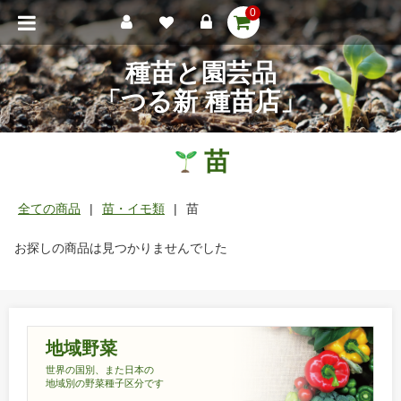
0
種苗と園芸品
「つる新 種苗店」
苗
全ての商品
苗・イモ類
苗
お探しの商品は見つかりませんでした
地域野菜
世界の国別、また日本の
地域別の野菜種子区分です