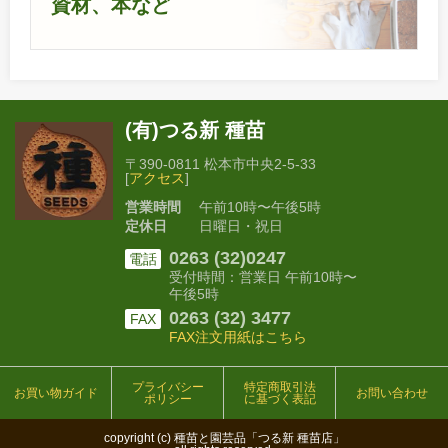
資材、本など
(有)つる新 種苗
〒390-0811 松本市中央2-5-33
[
アクセス
]
営業時間
午前10時〜午後5時
定休日
日曜日・祝日
0263 (32)0247
電話
受付時間：営業日 午前10時〜
午後5時
0263 (32) 3477
FAX
FAX注文用紙はこちら
プライバシー
特定商取引法
お買い物ガイド
お問い合わせ
ポリシー
に基づく表記
copyright (c) 種苗と園芸品「つる新 種苗店」