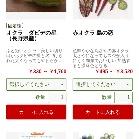
固定種
オクラ ダビデの星
赤オクラ 島の恋
（長野県産）
ふと短いオクラ 美しい切り
色鮮やかな丸さやの赤オクラ
口からダビデの星と名づけら
太さやになってもスジが入り
れた太くなってもやわらかい
にくく肉厚でおいしい 加熱す
ると濃緑色となる
￥330 ～ ￥1,760
￥495 ～ ￥3,520
数量
数量
カートに入れる
カートに入れる