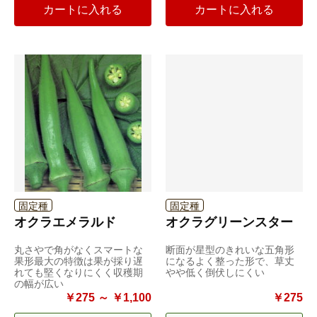
カートに入れる
カートに入れる
固定種
固定種
オクラエメラルド
オクラグリーンスター
丸さやで角がなくスマートな
断面が星型のきれいな五角形
果形最大の特徴は果が採り遅
になるよく整った形で、草丈
れても堅くなりにくく収穫期
やや低く倒伏しにくい
の幅が広い
￥275 ～ ￥1,100
￥275