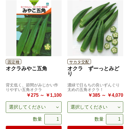
固定種
サカタ交配
オクラみやこ五角
オクラ ずーっとみど
り
背丈低く、節間がみじかい作
濃緑で日もちの良いずんぐり
りやすい五角オクラ
太めの五角オクラ！
￥275 ～ ￥1,100
￥385 ～ ￥4,070
数量
数量