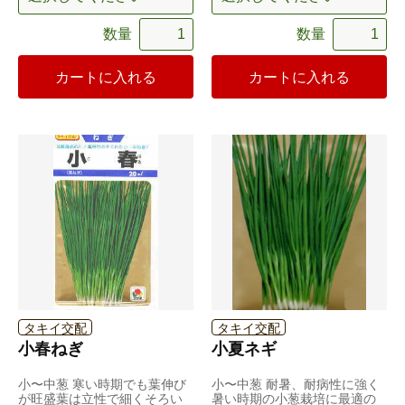
数量
数量
カートに入れる
カートに入れる
タキイ交配
タキイ交配
小春ねぎ
小夏ネギ
小〜中葱 寒い時期でも葉伸び
小〜中葱 耐暑、耐病性に強く
が旺盛葉は立性で細くそろい
暑い時期の小葱栽培に最適の