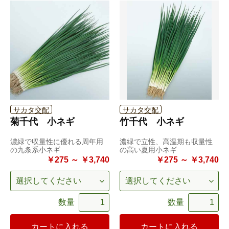
サカタ交配
サカタ交配
菊千代 小ネギ
竹千代 小ネギ
濃緑で収量性に優れる周年用
濃緑で立性、高温期も収量性
の九条系小ネギ
の高い夏用小ネギ
￥275 ～ ￥3,740
￥275 ～ ￥3,740
数量
数量
カートに入れる
カートに入れる