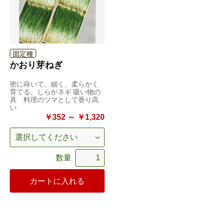
固定種
かおり芽ねぎ
密に蒔いて、細く、柔らかく
育てる。しらがネギ 吸い物の
具 料理のツマとして香り高
い
￥352 ～ ￥1,320
数量
カートに入れる