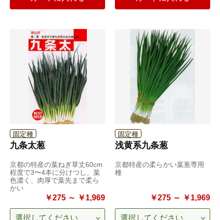
固定種
固定種
九条太葱
浅黄系九条葱
京都の特産の葉ねぎ草丈60cm
京都特産の柔らかい葉葱専用
程度で3〜4本に分けつし、葉
種
色濃く、肉厚で葉先まで柔ら
かい
￥275 ～ ￥1,969
￥275 ～ ￥1,969