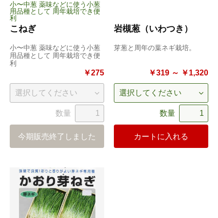
小〜中葱 薬味などに使う小葱
用品種として 周年栽培でき便
利
こねぎ
岩槻葱（いわつき）
小〜中葱 薬味などに使う小葱
芽葱と周年の葉ネギ栽培。
用品種として 周年栽培でき便
利
￥275
￥319 ～ ￥1,320
数量
数量
今期販売終了しました
カートに入れる