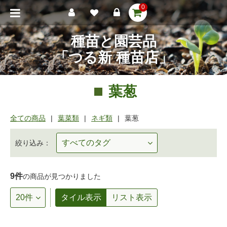
0
種苗と園芸品
「つる新 種苗店」
葉葱
全ての商品
葉菜類
ネギ類
葉葱
絞り込み：
9件
の商品が見つかりました
タイル表示
リスト表示