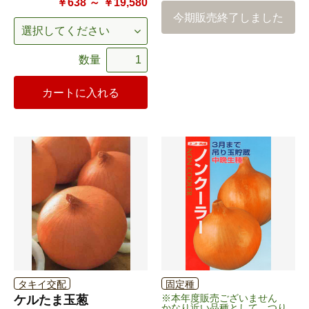
￥638 ～ ￥19,580
今期販売終了しました
数量
カートに入れる
タキイ交配
固定種
※本年度販売ございません
ケルたま玉葱
かなり近い品種として つり