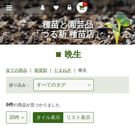
0
種苗と園芸品
「つる新 種苗店」
晩生
全ての商品
根菜類
たまねぎ
晩生
絞り込み：
9件
の商品が見つかりました
タイル表示
リスト表示