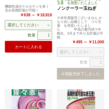
玉葱 を用意いたしました
機能性成分ケルセチンを多く
ノンクーラー玉ねぎ
含み長期貯蔵が可能！
￥638 ～ ￥18,810
※本年度販売ございません か
なり近い品種として つり玉
葱 を用意いたしまし
た 甲高の豊円球で中
晩生、3月まで吊り玉貯蔵が可
数量
能
￥495 ～ ￥11,000
カートに入れる
数量
今期販売終了しました