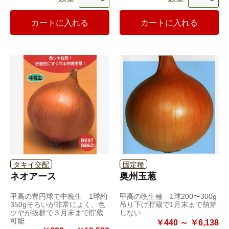
カートに入れる
カートに入れる
タキイ交配
固定種
ネオアース
奥州玉葱
甲高の豊円球で中晩生 1球約
甲高の晩生種 1球200〜300g
350gそろいが非常によく、色
吊り下げ貯蔵で1月末まで萌芽
ツヤが抜群で３月末まで貯蔵
しない
可能
￥440 ～ ￥6,138