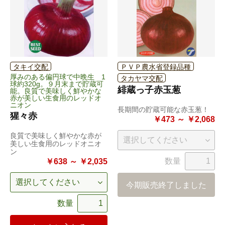
タキイ交配
ＰＶＰ農水省登録品種
厚みのある偏円球で中晩生 1
タカヤマ交配
球約320g。９月末まで貯蔵可
緋蔵っ子赤玉葱
能。良質で美味しく鮮やかな
赤が美しい生食用のレッドオ
ニオン
長期間の貯蔵可能な赤玉葱！
猩々赤
￥473 ～ ￥2,068
良質で美味しく鮮やかな赤が
美しい生食用のレッドオニオ
ン
数量
￥638 ～ ￥2,035
今期販売終了しました
数量