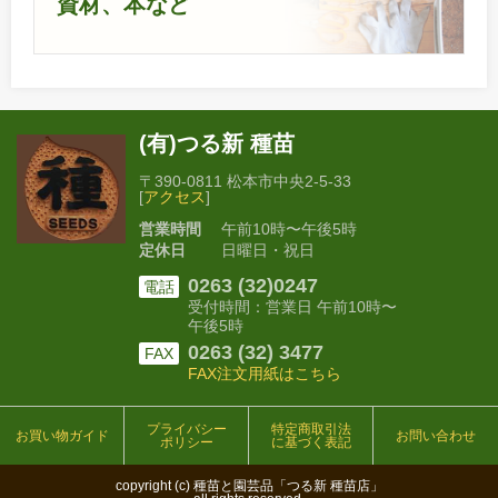
資材、本など
(有)つる新 種苗
〒390-0811 松本市中央2-5-33
[
アクセス
]
営業時間
午前10時〜午後5時
定休日
日曜日・祝日
0263 (32)0247
電話
受付時間：営業日 午前10時〜
午後5時
0263 (32) 3477
FAX
FAX注文用紙はこちら
プライバシー
特定商取引法
お買い物ガイド
お問い合わせ
ポリシー
に基づく表記
copyright (c) 種苗と園芸品「つる新 種苗店」