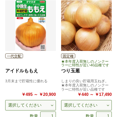
一代交配
固定種
★本年度入荷無しのノンクー
ラーに特性が近い40品種です
アイドルももえ
つり玉葱
3月末まで貯蔵性に優れる
しまりの良い貯蔵用玉ねぎ。
★本年度入荷無しのノンクー
ラーに特性が近い品種です
￥495 ～ ￥20,900
￥440 ～ ￥17,490
数量
数量