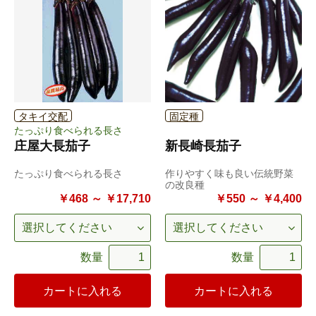
タキイ交配
固定種
たっぷり食べられる長さ
庄屋大長茄子
新長崎長茄子
たっぷり食べられる長さ
作りやすく味も良い伝統野菜
の改良種
￥468 ～ ￥17,710
￥550 ～ ￥4,400
数量
数量
カートに入れる
カートに入れる