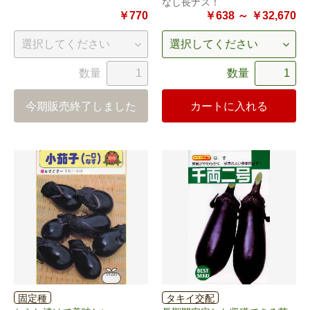
なし長ナス！
￥770
￥638 ～ ￥32,670
数量
数量
今期販売終了しました
カートに入れる
固定種
タキイ交配