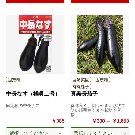
固定種
自然菜園
固定種
有機種子
中長なす（橘眞二号）
真黒長茄子
固定種の中長ナス
食味良く、切りやすい形状で
使い勝手良くまた栽培も容
易！
￥385
￥330 ～ ￥1,650