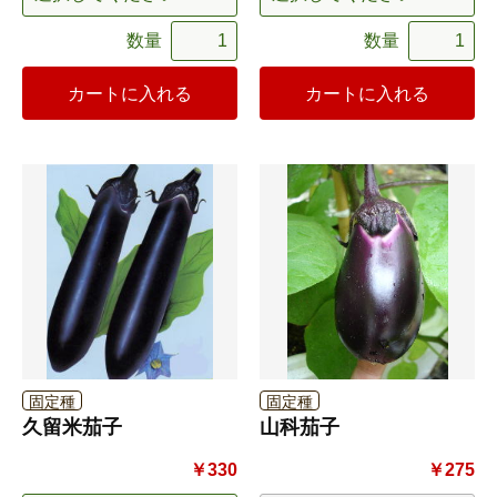
数量
数量
カートに入れる
カートに入れる
固定種
固定種
久留米茄子
山科茄子
￥330
￥275