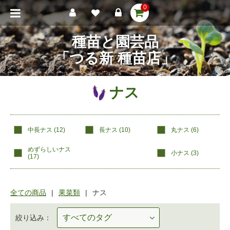
0
種苗と園芸品
「つる新 種苗店」
ナス
中長ナス (
12
)
長ナス (
10
)
丸ナス (
6
)
めずらしいナス
小ナス (
3
)
(
17
)
全ての商品
果菜類
ナス
絞り込み：