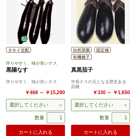
タキイ交配
自然菜園
固定種
有機種子
作りやすく、味が良いナス
黒陽なす
真黒茄子
作りやすく、味が良いナス
中長ナスの元となる歴史ある
品種
￥468 ～ ￥15,290
￥330 ～ ￥1,650
数量
数量
カートに入れる
カートに入れる