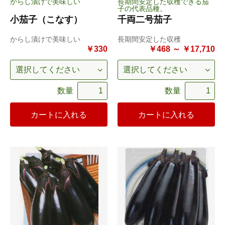
からし漬けで美味しい
長期間安定した収穫できる茄
子の代表品種。
小茄子（こなす）
千両二号茄子
からし漬けで美味しい
長期間安定した収穫
￥330
￥468 ～ ￥17,710
数量
数量
カートに入れる
カートに入れる