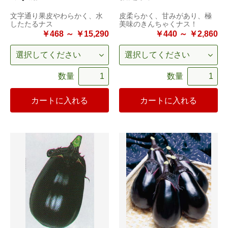
文字通り果皮やわらかく、水
皮柔らかく、甘みがあり、極
したたるナス
美味のきんちゃくナス！
￥468 ～ ￥15,290
￥440 ～ ￥2,860
数量
数量
カートに入れる
カートに入れる