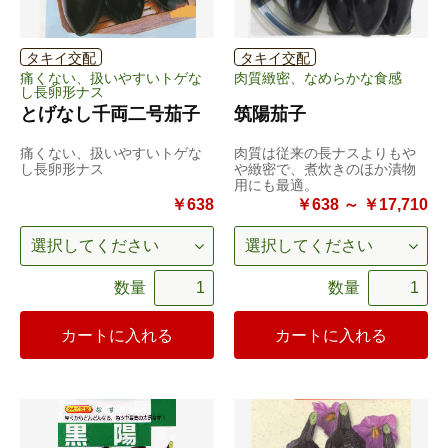
タキイ交配
タキイ交配
痛くない、扱いやすいトゲな
肉質緻密、なめらかな食感
し長卵形ナス
とげなし千両二号茄子
筑陽茄子
痛くない、扱いやすいトゲな
肉質は従来の長ナスよりもや
し長卵形ナス
や緻密で、煮炊きのほか漬物
用にも最適。
￥638
￥638 ～ ￥17,710
数量
数量
カートに入れる
カートに入れる