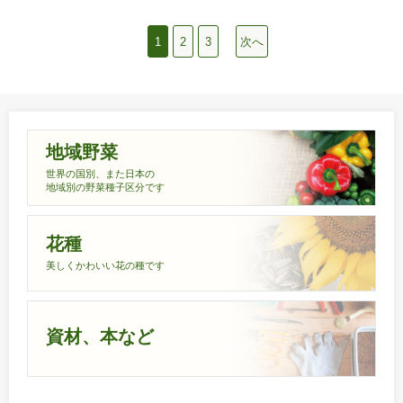
1
2
3
次へ
地域野菜
世界の国別、また日本の
地域別の野菜種子区分です
花種
美しくかわいい花の種です
資材、本など