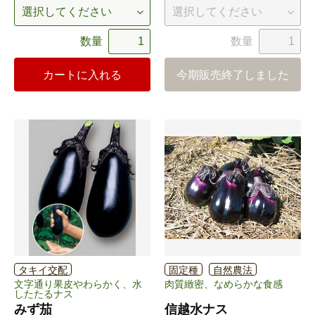
数量
数量
カートに入れる
今期販売終了しました
タキイ交配
固定種
自然農法
文字通り果皮やわらかく、水
肉質緻密、なめらかな食感
したたるナス
みず茄
信越水ナス