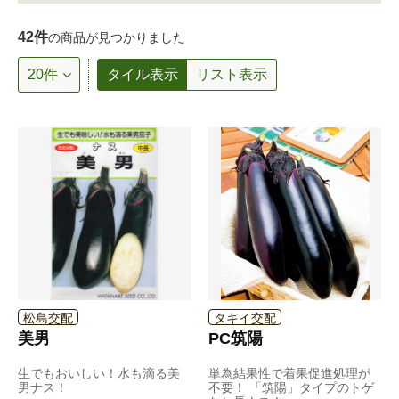
42件
の商品が見つかりました
タイル表示
リスト表示
松島交配
タキイ交配
美男
PC筑陽
生でもおいしい！水も滴る美
単為結果性で着果促進処理が
男ナス！
不要！ 「筑陽」タイプのトゲ