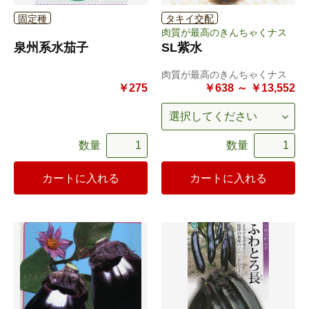
固定種
タキイ交配
肉質が最高のきんちゃくナス
泉州系水茄子
SL紫水
肉質が最高のきんちゃくナス
￥275
￥638 ～ ￥13,552
数量
数量
カートに入れる
カートに入れる