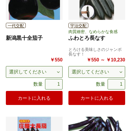
一代交配
宇治交配
肉質緻密、なめらかな食感
新潟黒十全茄子
ふわとろ長なす
とろける美味しさのジャンボ
長なす！
￥550
￥550 ～ ￥10,230
数量
数量
カートに入れる
カートに入れる