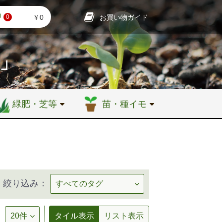
お買い物ガイド
￥0
0
店」
緑肥・芝等
苗・種イモ
絞り込み：
タイル表示
リスト表示