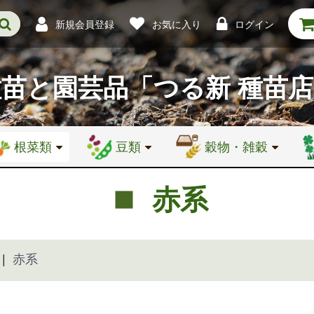
新規会員登録
お気に入り
ログイン
種苗と園芸品
「つる新 種苗
根菜類
豆類
穀物・雑穀
赤系
赤系