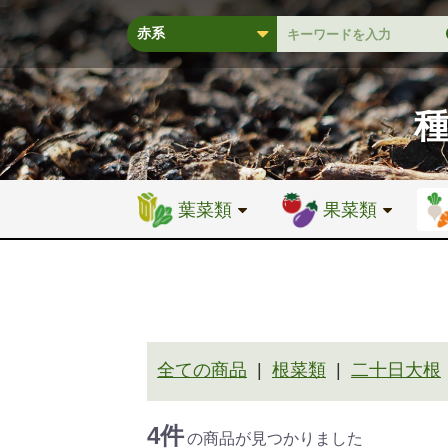
葉菜類
果菜類
全ての商品
根菜類
二十日大根
4件
の商品が見つかりました