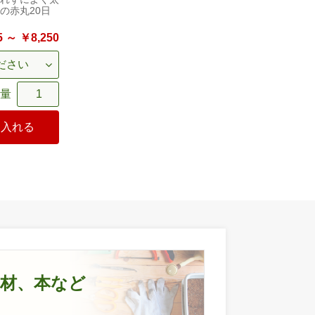
の赤丸20日
 ～ ￥8,250
量
に入れる
資材、本など