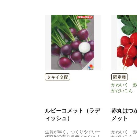
タキイ交配
固定種
かわいく 形
かだいこん
ルビーコメット（ラデ
赤丸はつ
ィッシュ）
メット
生育が早く、つくりやすい一
かわいく 形
代交配の紫丸ラディッシュ！
かだいこん