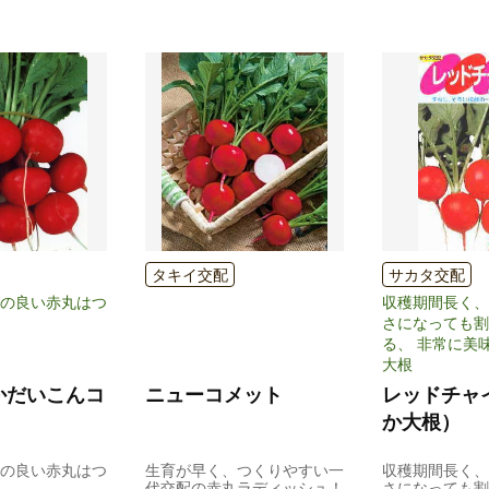
タキイ交配
サカタ交配
の良い赤丸はつ
収穫期間長く、
さになっても割
る、 非常に美
大根
かだいこんコ
ニューコメット
レッドチャ
か大根）
の良い赤丸はつ
生育が早く、つくりやすい一
収穫期間長く、
代交配の赤丸ラディッシュ！
さになっても割