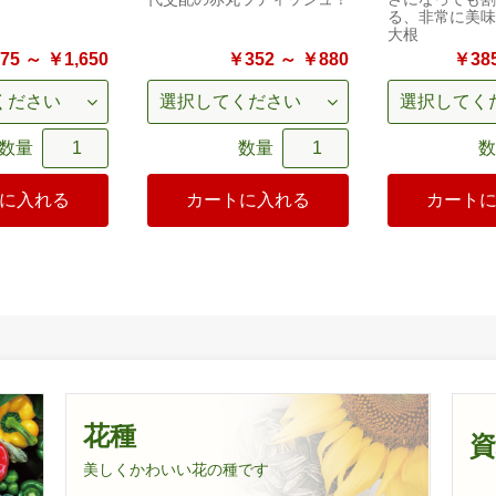
る、非常に美味
大根
75 ～ ￥1,650
￥352 ～ ￥880
￥385
数量
数量
数
に入れる
カートに入れる
カート
花種
美しくかわいい花の種です