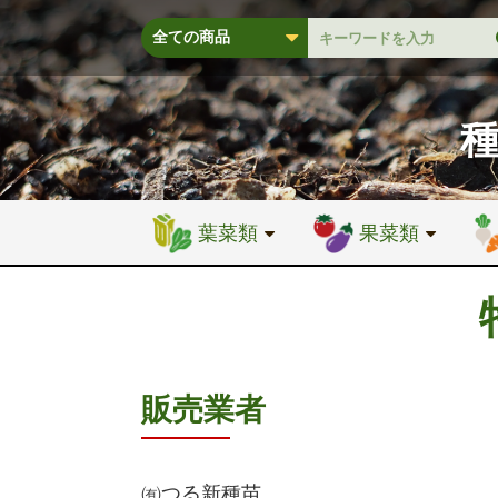
葉菜類
果菜類
販売業者
㈲つる新種苗