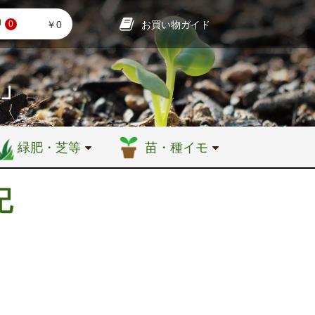
お買い物ガイド
￥0
0
店」
緑肥・芝等
苗・種イモ
記