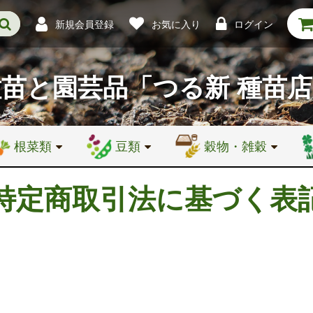
新規会員登録
お気に入り
ログイン
種苗と園芸品
「つる新 種苗
根菜類
豆類
穀物・雑穀
特定商取引法に基づく表